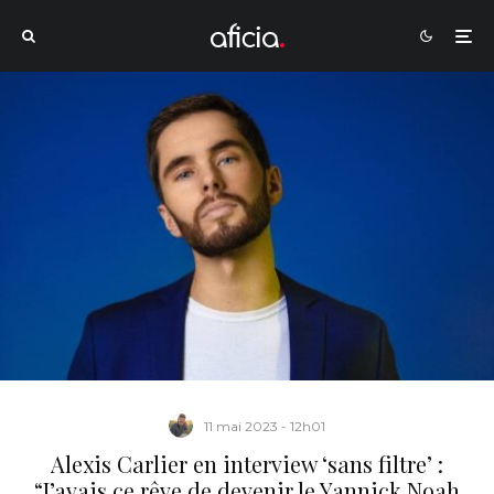
11 mai 2023 - 12h01
Alexis Carlier en interview ‘sans filtre’ :
“J’avais ce rêve de devenir le Yannick Noah