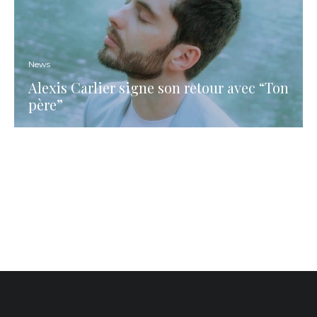
News
Alexis Carlier signe son retour avec “Ton
père”