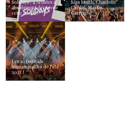
Solidays : 4 Artistes à
Sam Smith, Charlotte
absolument découvrir
Cardin, Martin
cette année !
Garrix…
Les 10 festivals
immanquables de l’été
2022 !