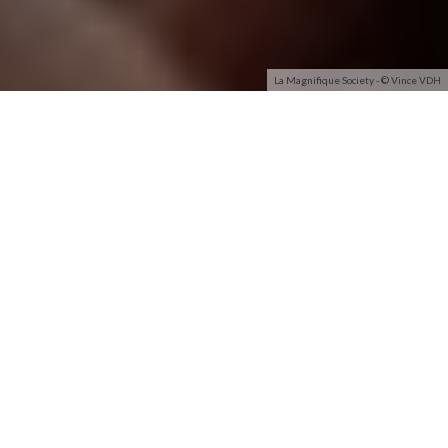
La Magnifique Society - © Vince VDH
Le festival La Magnifique Society vous donne rendez-vous
pour son édition 2021 avec Pomme, Chilla, Soso Maness ou
encore Tsew The Kid au programme. Le point complet
avec aficia.
Après vous avoir fait l’annonce du
Printemps de Bourges
et
des
Francofolies de La Rochelle
nous prenons la direction de
la Champagne pour découvrir ensemble la programmation du
festival
La Magnifique Society
.
L’édition 2021 aura lieu du
25 au 27 juin au Parc de
Champagne à Reims
.
Forcément cette édition