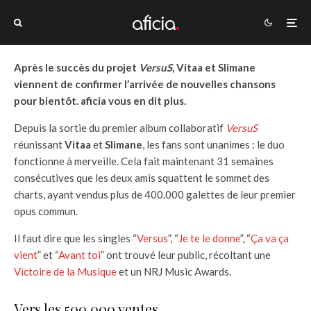
Après le succès du projet
VersuS
, Vitaa et Slimane
viennent de confirmer l’arrivée de nouvelles chansons
pour bientôt. aficia vous en dit plus.
Depuis la sortie du premier album collaboratif
VersuS
réunissant
Vitaa
et
Slimane
, les fans sont unanimes : le duo
fonctionne à merveille. Cela fait maintenant 31 semaines
consécutives que les deux amis squattent le sommet des
charts, ayant vendus plus de 400.000 galettes de leur premier
opus commun.
Il faut dire que les singles “
Versus
”, “
Je te le donne
”, “
Ça va ça
vient
” et “
Avant toi
” ont trouvé leur public, récoltant une
Victoire de la Musique
et un NRJ Music Awards.
Vers les 500.000 ventes…