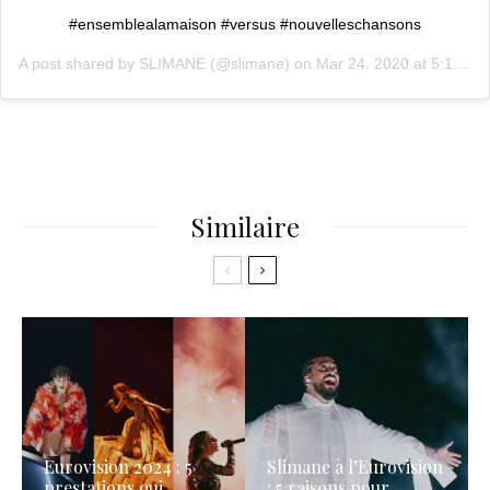
#ensemblealamaison #versus #nouvelleschansons
A post shared by
SLIMANE
(@slimane) on
Mar 24, 2020 at 5:10am PDT
Similaire
Eurovision 2024 : 5
Slimane à l’Eurovision
prestations qui
: 5 raisons pour