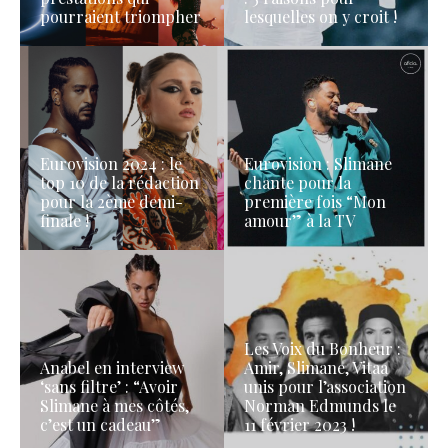
pourraient triompher
lesquelles on y croit !
Eurovision 2024 : le
Eurovision : Slimane
top 10 de la rédaction
chante pour la
pour la 2ème demi-
première fois “Mon
finale !
amour” à la TV
Les Voix du Bonheur :
Anabel en interview
Amir, Slimane, Vitaa
‘sans filtre’ : “Avoir
unis pour l’association
Slimane à mes côtés,
Norman Edmunds le
c’est un cadeau”
11 février 2023 !