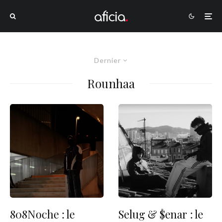
Dernier
Rounhaa
808Noche : le
Selug & $enar : le