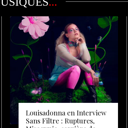
MUSIQUES
...
Louisadonna en Interview
Sans Filtre : Ruptures,