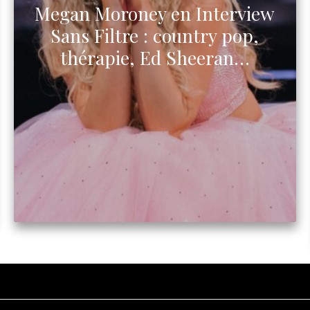
Megan Moroney en Interview
Sans Filtre : country pop,
thérapie, Ed Sheeran…