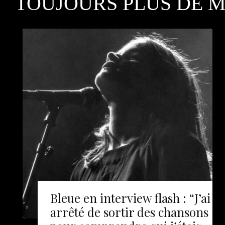
TOUJOURS PLUS DE 
Bleue en interview flash : “J’ai
arrêté de sortir des chansons