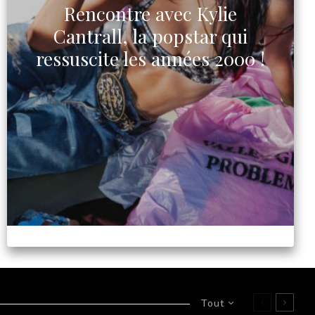
Rencontre avec Kylie
Cantrall, la popstar qui
ressuscite les années 2000 !
Tout