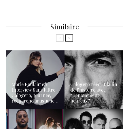
Similaire
Marie Poulain en
Calogero réécrit la fin
Interview Sans Filtre :
de l’histoire avec
Calogero, tournée,
“Dénouement
recherche artistique…
heureux”