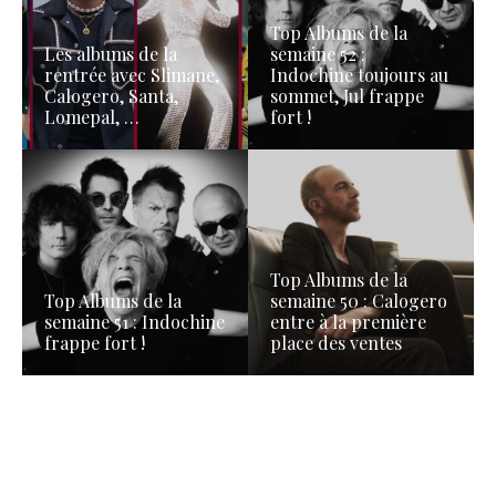
Top Albums de la
Les albums de la
semaine 52 :
rentrée avec Slimane,
Indochine toujours au
Calogero, Santa,
sommet, Jul frappe
Lomepal, …
fort !
Top Albums de la
Top Albums de la
semaine 50 : Calogero
semaine 51 : Indochine
entre à la première
frappe fort !
place des ventes