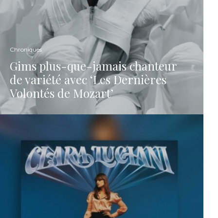
Chroniques
Gims plus-que-jamais chanteur
de variété avec ‘Les Dernières
Volontés de Mozart’