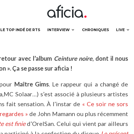
LE TOP INDÉ DE RTS
INTERVIEW
CHRONIQUES
LIVE
retour avec l’album
Ceinture noire
, dont il nous
 ». Ça se passe sur aficia !
 pour
Maître Gims
. Le rappeur qui a changé de
a,MC Solaar…) s’est associé à plusieurs artistes
s fait sensation. À l’instar de
« Ce soir ne sors
 regardes »
de John Mamann ou plus récemment
e est finie
d’OrelSan. Celui qui vient par ailleurs
a participé à la confection du disque
Le présent