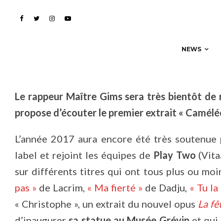
noire »
NEWS
Le rappeur Maître Gims sera très bientôt de 
propose d’écouter le premier extrait « Caméléon
L’année 2017 aura encore été très soutenue
label et rejoint les équipes de
Play Two
(Vita
sur différents titres qui ont tous plus ou moin
pas »
de Lacrim,
« Ma fierté »
de Dadju,
« Tu la
« Christophe », un extrait du nouvel opus
La fêt
d’inaugurer
sa statue au Musée Grévin
et qui 