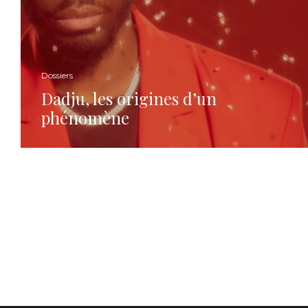
Dossiers
Dadju, les origines d’un
phénomène