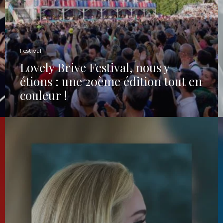
Festival
Lovely Brive Festival, nous y
étions : une 20ème édition tout en
couleur !