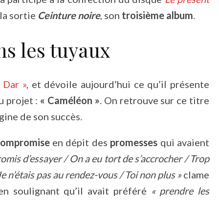
la sortie
Ceinture noire
, son
troisième album
.
s les tuyaux
 Dar »
, et dévoile aujourd’hui ce qu’il présente
 projet :
« Caméléon »
. On retrouve sur ce titre
igine de son succès.
compromise
en dépit des
promesses
qui avaient
romis d’essayer / On a eu tort de s’accrocher / Trop
e n’étais pas au rendez-vous / Toi non plus »
clame
en soulignant qu’il avait préféré
« prendre les