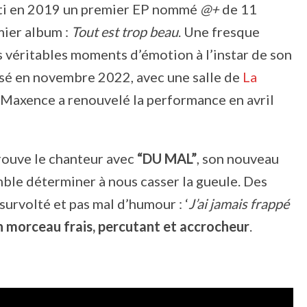
sorti en 2019 un premier EP nommé
@+
de 11
emier album :
Tout est trop beau
. Une fresque
s véritables moments d’émotion à l’instar de son
nsé en novembre 2022, avec une salle de
La
t Maxence a renouvelé la performance en avril
rouve le chanteur avec
“DU MAL”
, son nouveau
emble déterminer à nous casser la gueule. Des
urvolté et pas mal d’humour : ‘
J’ai jamais frappé
n morceau frais, percutant et accrocheur
.