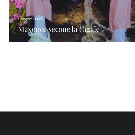
Concert
Live
Maxence secoue la Cigale