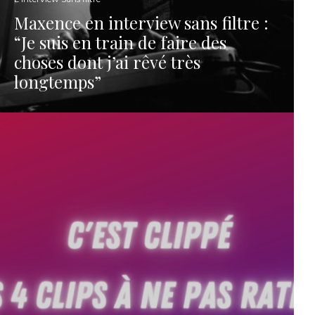
Maxence en interview sans filtre :
“Je suis en train de faire des
choses dont j’ai rêvé très
longtemps”