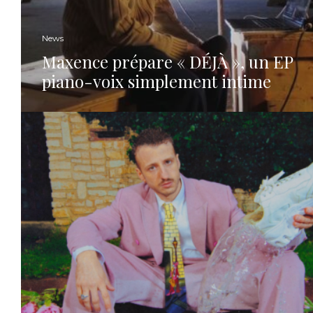
News
Maxence prépare « DÉJÀ », un EP
piano-voix simplement intime