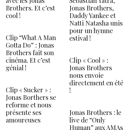
avec les Jonas
Sebastián Yatra,
Brothers. Et c’est
Jonas Brothers,
cool !
Daddy Yankee et
Natti Natasha unis
pour un hymne
Clip “What A Man
estival !
Gotta Do” : Jonas
Brothers fait son
cinéma. Et c’est
Clip « Cool » :
génial !
Jonas Brothers
nous envoie
directement en été
Clip « Sucker » :
!
Jonas Borthers se
reforme et nous
présente ses
Jonas Brothers : le
amoureuses
live de “Only
Human” aux AMAs