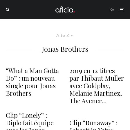
A to Z
Jonas Brothers
“What a Man Gotta
2019 en 12 titres
Do” : un nouveau
par Thibaut Muller
single pour Jonas
avec Coldplay,
Brothers
Melanie Martinez,
The Avener…
Clip “Lonely” :
Diplo fait équipe
Clip “Runaway” :