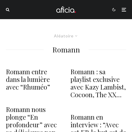
Aléatoire
Romann
Romann entre
Romann : sa
dans la lumière
playlist exclusive
avec “Rhuméo”
avec Kazy Lambist,
Cocoon, The XX…
Romann nous
plonge “En
Romann en
profondeur” avec
interview : “Avec