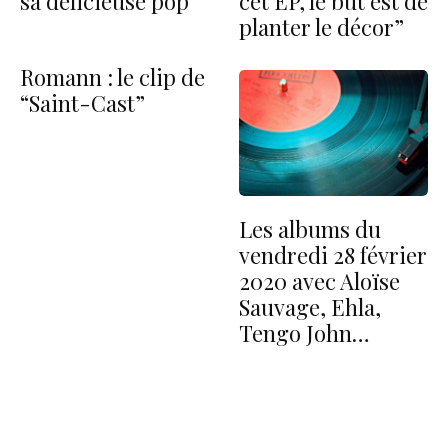
sa délicieuse pop
cet EP, le but est de
planter le décor”
Romann : le clip de
“Saint-Cast”
Les albums du
vendredi 28 février
2020 avec Aloïse
Sauvage, Ehla,
Tengo John…