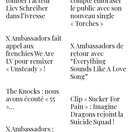
tomber l’acteur
compte embraser
Liev Schreiber
le public avec son
dans l’ivresse
nouveau single
« Torches »
X Ambassadors fait
appel aux
X Ambassadors de
frenchies We Are
retour avec
I.V pour remixer
“Everything
« Unsteady » !
Sounds Like A Love
Song”
The Knocks : nous
avons écouté « 55
Clip « Sucker For
»…
Pain » : Imagine
Dragons rejoint la
Suicide Squad !
X Ambassadors :