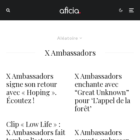
Aléatoire
X Ambassadors
X Ambassadors
X Ambassadors
signe son retour
enchante avec
avec « Hoping ».
“Great Unknown”
Écoutez !
pour ‘L’appel de la
forêt’
Clip « Low Life » :
X Ambassadors fait
X Ambassadors