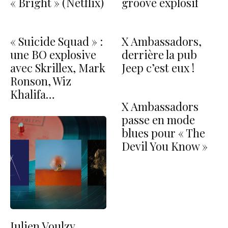
« Bright » (Netflix)
groove explosif
« Suicide Squad » :
X Ambassadors,
une BO explosive
derrière la pub
avec Skrillex, Mark
Jeep c’est eux !
Ronson, Wiz
Khalifa…
X Ambassadors
passe en mode
blues pour « The
Devil You Know »
Julien Voulzy,