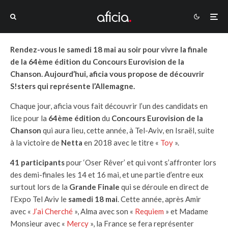
Rendez-vous le samedi 18 mai au soir pour vivre la finale
de la 64ème édition du Concours Eurovision de la
Chanson. Aujourd’hui, aficia vous propose de découvrir
S!sters qui représente l’Allemagne.
Chaque jour, aficia vous fait découvrir l’un des candidats en
lice pour la
64ème édition
du
Concours Eurovision de la
Chanson
qui aura lieu, cette année, à Tel-Aviv, en Israël, suite
à la victoire de
Netta
en 2018 avec le titre «
Toy
».
41 participants
pour ‘Oser Rêver’ et qui vont s’affronter lors
des demi-finales les 14 et 16 mai, et une partie d’entre eux
surtout lors de la
Grande Finale
qui se déroule en direct de
l’Expo Tel Aviv le
samedi 18 mai
. Cette année, après Amir
avec «
J’ai Cherché
», Alma avec son «
Requiem
» et Madame
Monsieur avec «
Mercy
», la France se fera représenter