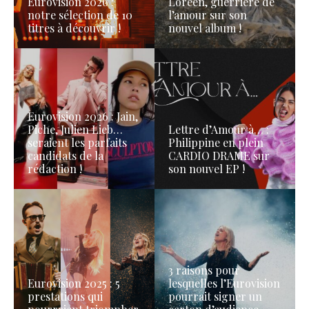
Eurovision 2026 :
Loreen, guerrière de
notre sélection de 10
l’amour sur son
titres à découvrir !
nouvel album !
Eurovision 2026 : Jain,
Piche, Julien Lieb…
Lettre d’Amour à… :
seraient les parfaits
Philippine en plein
candidats de la
CARDIO DRAME sur
rédaction !
son nouvel EP !
3 raisons pour
Eurovision 2025 : 5
lesquelles l’Eurovision
prestations qui
pourrait signer un