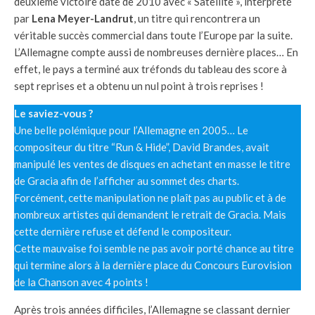
deuxième victoire date de 2010 avec « Satellite », interprété
par
Lena Meyer-Landrut
, un titre qui rencontrera un
véritable succès commercial dans toute l’Europe par la suite.
L’Allemagne compte aussi de nombreuses dernière places… En
effet, le pays a terminé aux tréfonds du tableau des score à
sept reprises et a obtenu un nul point à trois reprises !
Le saviez-vous ?
Une belle polémique pour l’Allemagne en 2005… Le
compositeur du titre “Run & Hide”, David Brandes, avait
manipulé les ventes de disques en achetant en masse le titre
de Gracia afin de l’afficher au sommet des charts.
Forcément, cette manipulation ne plaît pas au public et à de
nombreux artistes qui demandent le retrait de Gracia. Mais
cette dernière refuse et défend le compositeur.
Cette mauvaise foi semble ne pas avoir porté chance au titre
qui termine alors à la dernière place du Concours Eurovision
de la Chanson avec 4 points !
Après trois années difficiles, l’Allemagne se classant dernier