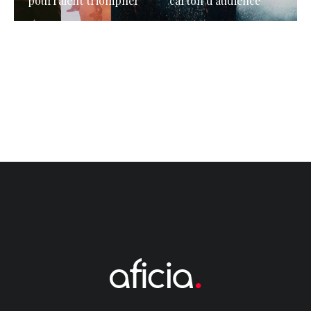
pourraient triompher
carton d’audience