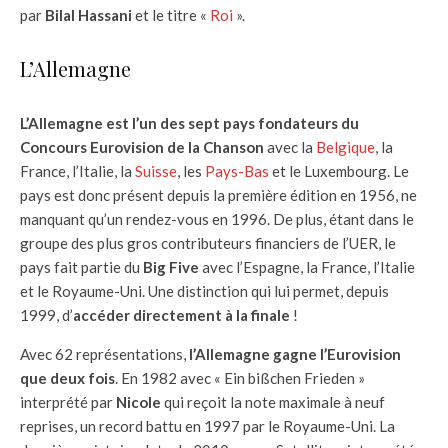
par
Bilal Hassani
et le titre «
Roi
».
L’Allemagne
L’Allemagne est l’un des sept pays fondateurs du
Concours Eurovision de la Chanson
avec la
Belgique
, la
France, l’Italie, la
Suisse
, les
Pays-Bas
et le Luxembourg. Le
pays est donc présent depuis la première édition en 1956, ne
manquant qu’un rendez-vous en 1996. De plus, étant dans le
groupe des plus gros contributeurs financiers de l’UER, le
pays fait partie du
Big Five
avec l’Espagne, la France, l’Italie
et le Royaume-Uni. Une distinction qui lui permet, depuis
1999, d’
accéder directement à la finale
!
Avec 62 représentations,
l’Allemagne gagne l’Eurovision
que deux fois
. En 1982 avec « Ein bißchen Frieden »
interprété par
Nicole
qui reçoit la note maximale à neuf
reprises, un record battu en 1997 par le Royaume-Uni. La