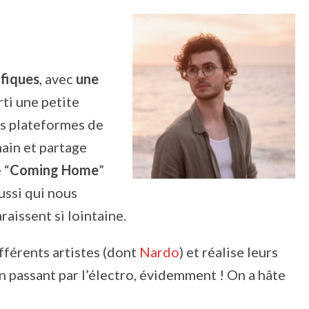
ifiques
, avec
une
orti une petite
es plateformes de
main et partage
 “
Coming Home
”
ussi qui nous
raissent si lointaine.
ifférents artistes (dont
Nardo
) et réalise leurs
en passant par l’électro, évidemment ! On a hâte