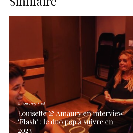
Similaire
L’interview Flash
Louisette & Amaury en interview
‘Flash’ : le duo pop à suivre en
2023