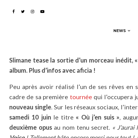
nouveau single le 10 ju
NEWS
Slimane tease la sortie d’un morceau inédit, «
album. Plus d’infos avec aficia !
Peu après avoir réalisé l’un de ses rêves en 
cadre de sa première
tournée
qui l’occupera 
nouveau single
. Sur les réseaux sociaux, l’int
samedi 10 juin
le titre
« Où j’en suis »
, augu
deuxième opus
au nom tenu secret.
« J’aurai 
Voice
! Tellement hâte encore merci pour tout ! J