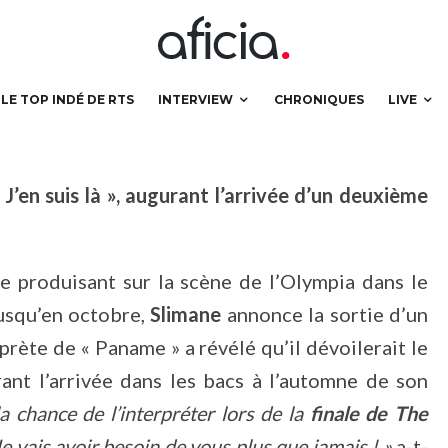
in
LE TOP INDÉ DE RTS
INTERVIEW
CHRONIQUES
LIVE
 J’en suis là », augurant l’arrivée d’un deuxième
se produisant sur la scène de l’Olympia dans le
jusqu’en octobre,
Slimane
annonce la sortie d’un
erprète de « Paname » a révélé qu’il dévoilerait le
rant l’arrivée dans les bacs à l’automne de son
la chance de l’interpréter lors de la
finale de The
e vais avoir besoin de vous plus que jamais ! »
a-t-