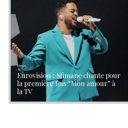
News
Eurovision : Slimane chante pour
la première fois “Mon amour” à
la TV