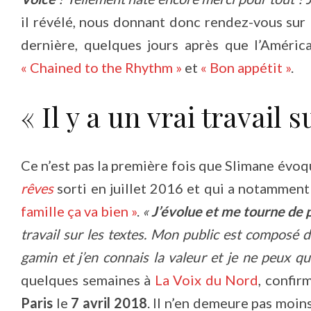
il révélé, nous donnant donc rendez-vous sur l
dernière, quelques jours après que l’Améric
« Chained to the Rhythm »
et
« Bon appétit »
.
« Il y a un vrai travail s
Ce n’est pas la première fois que Slimane évoq
rêves
sorti en juillet 2016 et qui a notammen
famille ça va bien »
.
«
J’évolue et me tourne de p
travail sur les textes. Mon public est composé d
gamin et j’en connais la valeur et je ne peux q
quelques semaines à
La Voix du Nord
, confir
Paris
le
7 avril 2018
. Il n’en demeure pas moins