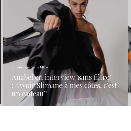
L'interview Sans filtre
Anabel en interview ‘sans filtre’
: “Avoir Slimane à mes côtés, c’est
un cadeau”