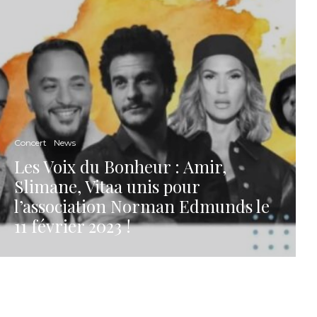
Concert
News
Les Voix du Bonheur : Amir,
Slimane, Vitaa unis pour
l’association Norman Edmunds le
11 février 2023 !